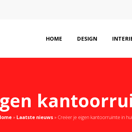
HOME
DESIGN
INTERI
igen kantoorru
Home
»
Laatste nieuws
»
Creëer je eigen kantoorruimte in hu