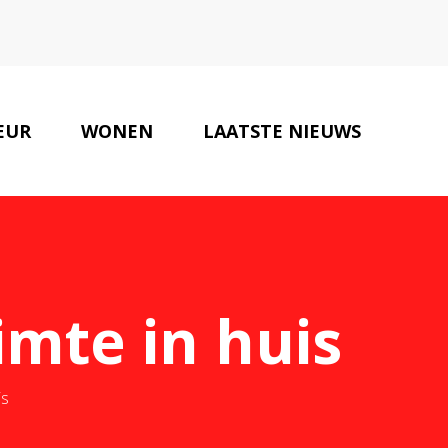
EUR
WONEN
LAATSTE NIEUWS
ONZE PARTNERS
CONTACT
imte in huis
is