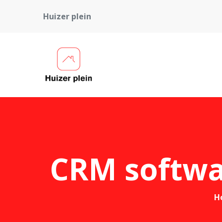
Huizer plein
CRM softwa
H