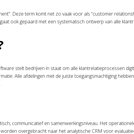
ment”. Deze term komt net zo vaak voor als “customer relation
it gaat ook gepaard met een systematisch ontwerp van alle klant
?
 stelt bedrijven in staat om alle klantrelatieprocessen digitaa
formatie. Alle afdelingen met de juiste toegangsmachtiging heb
.
isch, communicatief en samenwerkingsniveau. Het operationele 
s worden overgebracht naar het analytische CRM voor evaluati