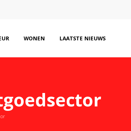
EUR
WONEN
LAATSTE NIEUWS
ONZE PARTNERS
CONTACT
tgoedsector
tor