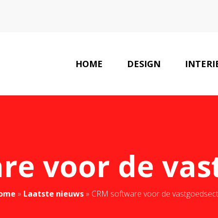
HOME
DESIGN
INTERI
re voor de vas
ome
»
Laatste nieuws
»
CRM software voor de vastgoedsec