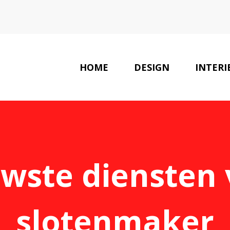
HOME
DESIGN
INTERI
wste diensten
slotenmaker