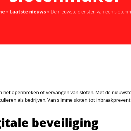
me
»
Laatste nieuws
»
De nieuwste diensten van een sloten
 het openbreken of vervangen van sloten. Met de nieuwste
ieren als bedrijven. Van slimme sloten tot inbraakpreventi
itale beveiliging