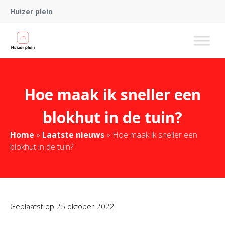
Huizer plein
Hoe maak ik sneller een
blokhut in de tuin?
Home
»
Laatste nieuws
»
Hoe maak ik sneller een
blokhut in de tuin?
Geplaatst op
25 oktober 2022