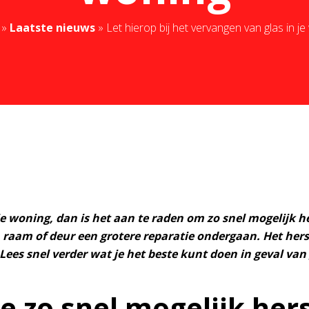
»
Laatste nieuws
»
Let hierop bij het vervangen van glas in j
je woning, dan is het aan te raden om zo snel mogelijk h
 raam of deur een grotere reparatie ondergaan. Het hers
ees snel verder wat je het beste kunt doen in geval van
e zo snel mogelijk her