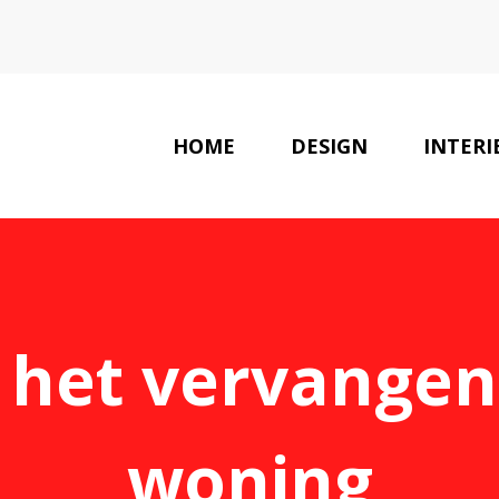
HOME
DESIGN
INTERI
j het vervangen 
woning