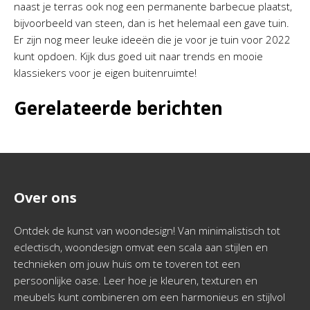
naast je terras ook nog een permanente barbecue plaatst,
bijvoorbeeld van steen, dan is het helemaal een gave tuin.
Er zijn nog meer leuke ideeën die je voor je tuin voor 2022
kunt opdoen. Kijk dus goed uit naar trends en mooie
klassiekers voor je eigen buitenruimte!
Gerelateerde berichten
Over ons
Ontdek de kunst van woondesign! Van minimalistisch tot
eclectisch, woondesign omvat een scala aan stijlen en
technieken om jouw huis om te toveren tot een
persoonlijke oase. Leer hoe je kleuren, texturen en
meubels kunt combineren om een harmonieus en stijlvol