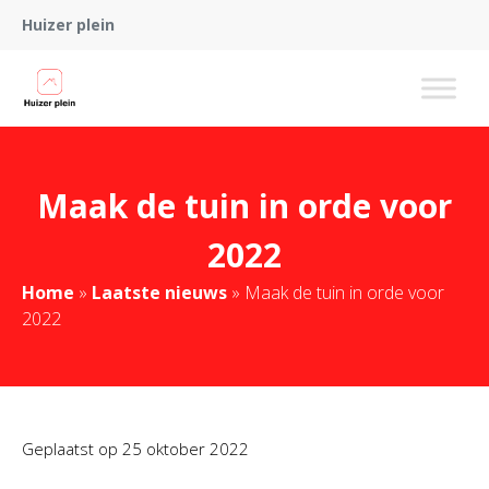
Huizer plein
Maak de tuin in orde voor
2022
Home
»
Laatste nieuws
»
Maak de tuin in orde voor
2022
Geplaatst op
25 oktober 2022