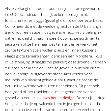
Als je verlangt naar de natuur, haal je die toch gewoon in
huis! De Scandinavische stijl, bekend om zijn licht,
functionaliteit en
hygge
(gezelligheid), is de perfecte basis.
Combineer dit met de weelderigheid van de Urban Jungle
trend voor een super rustgevend effect. Het is belangrijk
dat je het daglicht maximaliseert door lichte gordijnen te
gebruiken of ze helemaal weg te laten, en je werkt met
zachte texturen zoals wollen plaids en linnen kussens.
Plaats grote kamerplanten, denk aan een Monstera, Ficus
of Calathea, op strategische plekken; deze groene vrienden
zuiveren niet alleen de lucht, ze geven je huis ook direct
een levendige, rustgevende sfeer. Kies verder voor
meubels van blank of gebleekt hout, want dit brengt de
natuurlijke warmte van buiten naar binnen. Dit past ook
heel goed bij het traditionele, maar gemoderniseerde
gevoel van een echt
Town house design
. Deze stijl geeft je
het gevoel dat je op vakantie bent in je eigen huis, omdat
de combinatie van licht, zachte materialen en veel groen