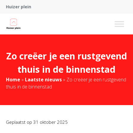
Huizer plein
Zo creëer je een rustgevend
thuis in de binnenstad
Home
»
Laatste nieuws
»
Zo creëer je een rustgevend
thuis in de binnenstad
Geplaatst op
31 oktober 2025